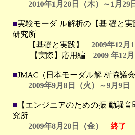
2010年1月28日（木）～1月2
■
実験モーダ ル解析の【基 礎と
研究所
【基礎と実践】
2009年12
【実際】応用編
2009 年1
■
JMAC（日本モーダル解 析協議
2009年9月8日（
火
）～9月9日
■
【エンジニアのための振 動騒音
究所
2009年8月28日（金）
終了