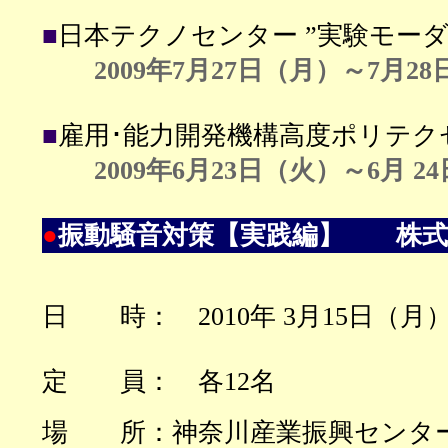
■
日本テクノセンター ”実験モー
2009年7月27日（月）～7月28
■
雇用･能力開発
機構高度ポリテク
2009年6月23日（火）～6月 
●
振動騒音対策【実践編】
株式
日 時：
2010
年 3月
15
日（月） 
定 員： 各12名
場 所：
神奈川産業振興センタ