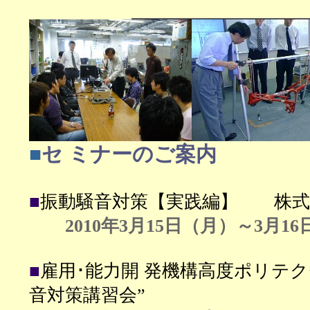
■
セ ミナーのご案内
■
振動騒音対策【実践編】 株式
2010年3月15日（月）
～3月16
■
雇用･能力開 発機構高度ポリテク
音対策講習会”