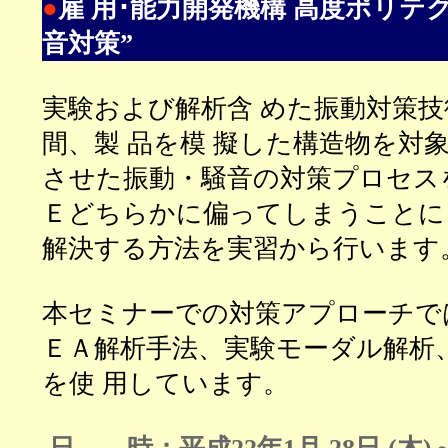
●
雇 用･能力開発機構 高度ポリテ
音対策”
実験および解析含 めた振動対策技
間、
製 品を模 擬した構造物を対
させた振動・騒音の対策プロセス
Ｅどちらかに偏ってしまうことに
解決する方法を実習から行います
本セミナーでの対策アプローチで
ＥＡ解析手法、実験モーダル解析、
を使 用しています。