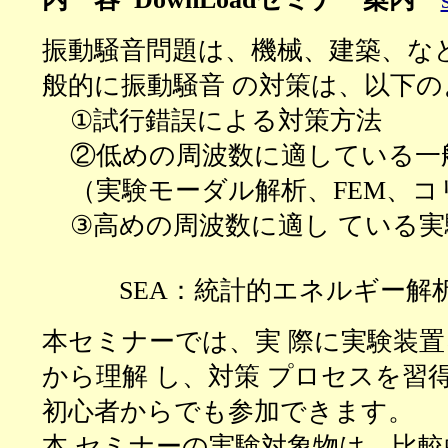
振動騒音問題は、機械、建築、な
般的に振動騒音 の対策は、以下
①
試行錯誤による対策方法
②
低めの周波数に適している一
（実験モーダル解析、
FEM、
③
高めの周波数に適し ている実
SEA：統計的エネルギー解析法（Statist
本セミナーでは、実 際に実験装
から理解 し、対策 プロセスを習
初心者からでも参加できます。
本 セミナーの実験対象物は、比