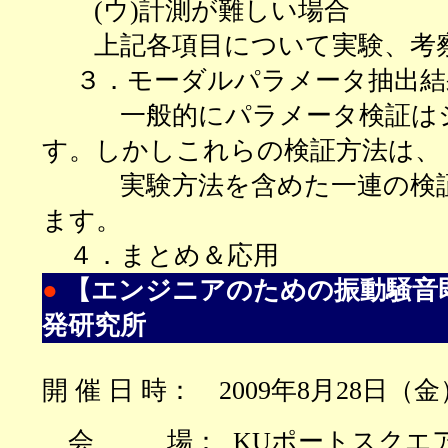
(ウ)
計測が難しい場合
上記各項目について実験、考察
３．
モーダルパラメータ抽出結
一般的にパラメータ検証はシ
す。しかしこれらの検証方法は、
実験方法を含めた一連の検証
ます。
４．
まとめ＆応用
●
【エンジニアのための振動騒音
発研究所
開 催 日 時：
2009
年
8
月
28
日（
会
場：
KU
ポートスクエ