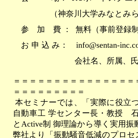
（神奈川大学みなとみら
参 加 費 ：
無料（事前登録
お 申 込 み： info@sentan-inc.
会社名、所属、氏名を
＝＝＝＝＝＝＝＝＝＝＝＝＝＝＝
＝＝＝＝＝＝＝＝＝
本セミナーでは、「実際に役立
自動車
工 学センター長・教授 
と
Active
制 御理論から導く実用振
弊社より「振動騒音低減のプロセ