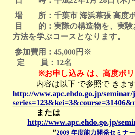
日 時：
平成22年1月 28日 (
木
)
場 所：千葉市 海浜幕張 高度
目 的：実際の構造物を、実験
方法を学ぶコースとなります。
参加費用：45,000円※
定 員：12名
※お申し込み は、高度ポ
内容は以下 で参照で きま
http://www.apc.ehdo.go.jp/seminar
series=123&kei=3&course=31406&
または
http://www.apc.ehdo.go.jp/semi
”
2009 年度能力開発セミ