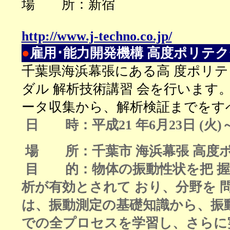
場 所：新宿
http://www.j-techno.co.jp/
●
雇用･能力開発機構 高度ポリテク
千葉県海浜幕張にある高 度ポリ
ダル 解析技術講習 会を行います
ータ収集から、解析検証までをす
日 時：
平成21 年6月23日 (
火
)
場 所：千葉市 海浜幕張 高度
目 的：物体の振動性状を把 握
析が有効とされて おり、分野を
は、振動測定の基礎知識から、振
での全プロセスを学習し、さらに