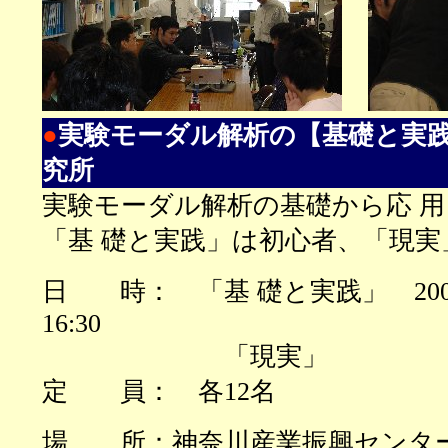
●
実験モーダル解析の【基礎と実
究所
実験モーダル解析の基礎から応 
「基 礎と実践」は初心者、「現
日 時：
「基 礎と実践」
20
16:30
「現実
定 員： 各12名
場 所：
神奈川産業振興センタ